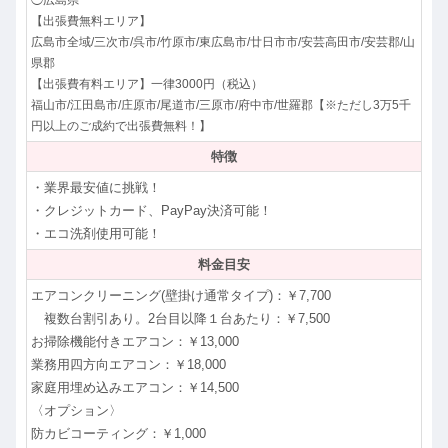
【出張費無料エリア】
広島市全域/三次市/呉市/竹原市/東広島市/廿日市市/安芸高田市/安芸郡/山
県郡
【出張費有料エリア】一律3000円（税込）
福山市/江田島市/庄原市/尾道市/三原市/府中市/世羅郡【※ただし3万5千
円以上のご成約で出張費無料！】
特徴
・業界最安値に挑戦！
・クレジットカード、PayPay決済可能！
・エコ洗剤使用可能！
料金目安
エアコンクリーニング(壁掛け通常タイプ)：￥7,700
複数台割引あり。2台目以降１台あたり：￥7,500
お掃除機能付きエアコン：￥13,000
業務用四方向エアコン：￥18,000
家庭用埋め込みエアコン：￥14,500
〈オプション〉
防カビコーティング：￥1,000