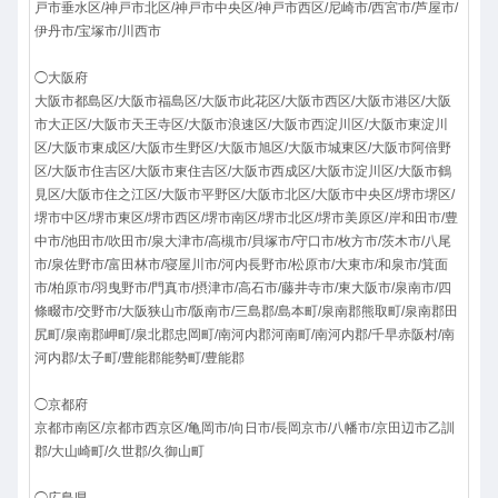
戸市垂水区/神戸市北区/神戸市中央区/神戸市西区/尼崎市/西宮市/芦屋市/
伊丹市/宝塚市/川西市
◯大阪府
大阪市都島区/大阪市福島区/大阪市此花区/大阪市西区/大阪市港区/大阪
市大正区/大阪市天王寺区/大阪市浪速区/大阪市西淀川区/大阪市東淀川
区/大阪市東成区/大阪市生野区/大阪市旭区/大阪市城東区/大阪市阿倍野
区/大阪市住吉区/大阪市東住吉区/大阪市西成区/大阪市淀川区/大阪市鶴
見区/大阪市住之江区/大阪市平野区/大阪市北区/大阪市中央区/堺市堺区/
堺市中区/堺市東区/堺市西区/堺市南区/堺市北区/堺市美原区/岸和田市/豊
中市/池田市/吹田市/泉大津市/高槻市/貝塚市/守口市/枚方市/茨木市/八尾
市/泉佐野市/富田林市/寝屋川市/河内長野市/松原市/大東市/和泉市/箕面
市/柏原市/羽曳野市/門真市/摂津市/高石市/藤井寺市/東大阪市/泉南市/四
條畷市/交野市/大阪狭山市/阪南市/三島郡/島本町/泉南郡熊取町/泉南郡田
尻町/泉南郡岬町/泉北郡忠岡町/南河内郡河南町/南河内郡/千早赤阪村/南
河内郡/太子町/豊能郡能勢町/豊能郡
◯京都府
京都市南区/京都市西京区/亀岡市/向日市/長岡京市/八幡市/京田辺市乙訓
郡/大山崎町/久世郡/久御山町
◯広島県