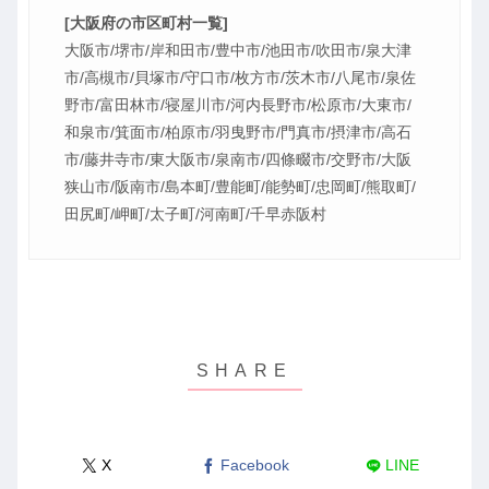
[大阪府の市区町村一覧]
大阪市/堺市/岸和田市/豊中市/池田市/吹田市/泉大津
市/高槻市/貝塚市/守口市/枚方市/茨木市/八尾市/泉佐
野市/富田林市/寝屋川市/河内長野市/松原市/大東市/
和泉市/箕面市/柏原市/羽曳野市/門真市/摂津市/高石
市/藤井寺市/東大阪市/泉南市/四條畷市/交野市/大阪
狭山市/阪南市/島本町/豊能町/能勢町/忠岡町/熊取町/
田尻町/岬町/太子町/河南町/千早赤阪村
X
Facebook
LINE