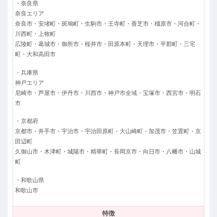
・奈良県
奈良エリア
奈良市・安堵町・斑鳩町・生駒市・王寺町・香芝市・橿原市・河合町・
川西町・上牧町
広陵町・葛城市・御所市・桜井市・田原本町・天理市・平郡町・三宅
町・大和高田市
・兵庫県
神戸エリア
尼崎市・芦屋市・伊丹市・川西市・神戸市全域・宝塚市・西宮市・明石
市
・京都府
京都市・井手市・宇治市・宇治田原町・大山崎町・加茂市・笠置町・京
田辺町
久御山市・木津町・城陽市・精華町・長岡京市・向日市・八幡市・山城
町
・和歌山県
和歌山市
特徴