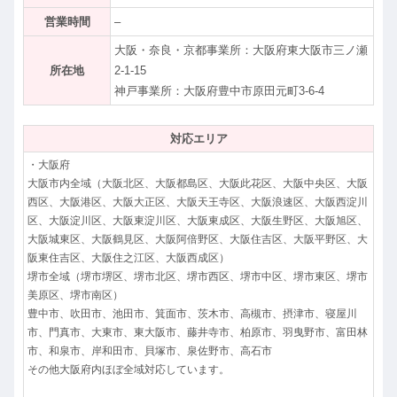
営業時間
–
大阪・奈良・京都事業所：大阪府東大阪市三ノ瀬
所在地
2‐1-15
神戸事業所：大阪府豊中市原田元町3-6-4
対応エリア
・大阪府
大阪市内全域（大阪北区、大阪都島区、大阪此花区、大阪中央区、大阪
西区、大阪港区、大阪大正区、大阪天王寺区、大阪浪速区、大阪西淀川
区、大阪淀川区、大阪東淀川区、大阪東成区、大阪生野区、大阪旭区、
大阪城東区、大阪鶴見区、大阪阿倍野区、大阪住吉区、大阪平野区、大
阪東住吉区、大阪住之江区、大阪西成区）
堺市全域（堺市堺区、堺市北区、堺市西区、堺市中区、堺市東区、堺市
美原区、堺市南区）
豊中市、吹田市、池田市、箕面市、茨木市、高槻市、摂津市、寝屋川
市、門真市、大東市、東大阪市、藤井寺市、柏原市、羽曳野市、富田林
市、和泉市、岸和田市、貝塚市、泉佐野市、高石市
その他大阪府内ほぼ全域対応しています。