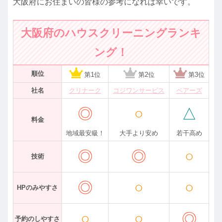
大阪府にお住まいの皆様の参考になれば幸いです。
大阪府のハウスクリーニングランキ
ング！
順位
第1位
第2位
第3位
社名
クリナーク
コジワンサービス
ベアーズ
◎
○
△
料金
地域最安級！
大手より安め
若干高め
◎
◎
○
技術
◎
○
○
HPのみやすさ
○
○
◎
予約のしやすさ