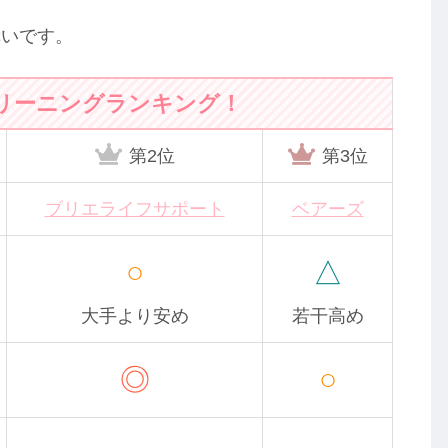
幸いです。
リーニングランキング！
第2位
第3位
ブリエライフサポート
ベアーズ
○
△
大手より安め
若干高め
◎
○