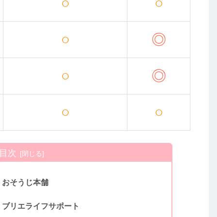
○
○
○
◎
○
◎
○
○
目次
：おそうじ本舗
：ブリエライフサポート