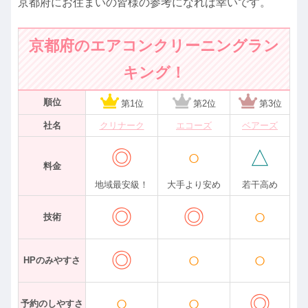
京都府にお住まいの皆様の参考になれば幸いです。
京都府のエアコンクリーニングラン
キング！
順位
第1位
第2位
第3位
社名
クリナーク
エコーズ
ベアーズ
◎
○
△
料金
地域最安級！
大手より安め
若干高め
◎
◎
○
技術
◎
○
○
HPのみやすさ
○
○
◎
予約のしやすさ