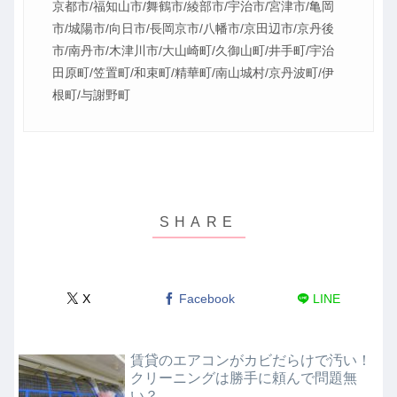
京都市/福知山市/舞鶴市/綾部市/宇治市/宮津市/亀岡
市/城陽市/向日市/長岡京市/八幡市/京田辺市/京丹後
市/南丹市/木津川市/大山崎町/久御山町/井手町/宇治
田原町/笠置町/和束町/精華町/南山城村/京丹波町/伊
根町/与謝野町
X
Facebook
LINE
賃貸のエアコンがカビだらけで汚い！
クリーニングは勝手に頼んで問題無
い？