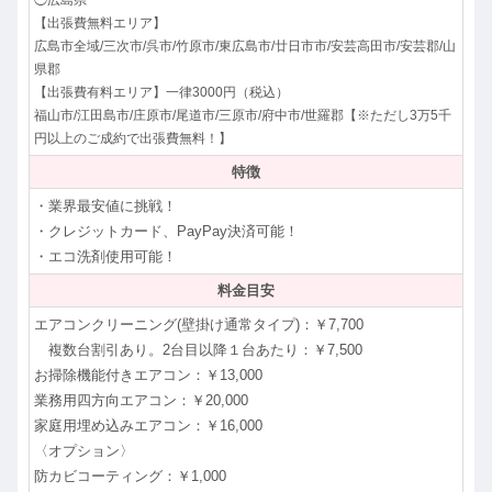
【出張費無料エリア】
広島市全域/三次市/呉市/竹原市/東広島市/廿日市市/安芸高田市/安芸郡/山
県郡
【出張費有料エリア】一律3000円（税込）
福山市/江田島市/庄原市/尾道市/三原市/府中市/世羅郡【※ただし3万5千
円以上のご成約で出張費無料！】
特徴
・業界最安値に挑戦！
・クレジットカード、PayPay決済可能！
・エコ洗剤使用可能！
料金目安
エアコンクリーニング(壁掛け通常タイプ)：￥7,700
複数台割引あり。2台目以降１台あたり：￥7,500
お掃除機能付きエアコン：￥13,000
業務用四方向エアコン：￥20,000
家庭用埋め込みエアコン：￥16,000
〈オプション〉
防カビコーティング：￥1,000