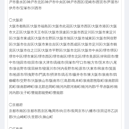
戸市垂水区/神戸市北区/神戸市中央区/神戸市西区/尼崎市/西宮市/芦屋市/
伊丹市/宝塚市/川西市
◯大阪府
大阪市都島区/大阪市福島区/大阪市此花区/大阪市西区/大阪市港区/大阪
市大正区/大阪市天王寺区/大阪市浪速区/大阪市西淀川区/大阪市東淀川
区/大阪市東成区/大阪市生野区/大阪市旭区/大阪市城東区/大阪市阿倍野
区/大阪市住吉区/大阪市東住吉区/大阪市西成区/大阪市淀川区/大阪市鶴
見区/大阪市住之江区/大阪市平野区/大阪市北区/大阪市中央区/堺市堺区/
堺市中区/堺市東区/堺市西区/堺市南区/堺市北区/堺市美原区/岸和田市/豊
中市/池田市/吹田市/泉大津市/高槻市/貝塚市/守口市/枚方市/茨木市/八尾
市/泉佐野市/富田林市/寝屋川市/河内長野市/松原市/大東市/和泉市/箕面
市/柏原市/羽曳野市/門真市/摂津市/高石市/藤井寺市/東大阪市/泉南市/四
條畷市/交野市/大阪狭山市/阪南市/三島郡/島本町/泉南郡熊取町/泉南郡田
尻町/泉南郡岬町/泉北郡忠岡町/南河内郡河南町/南河内郡/千早赤阪村/南
河内郡/太子町/豊能郡能勢町/豊能郡
◯京都府
京都市南区/京都市西京区/亀岡市/向日市/長岡京市/八幡市/京田辺市乙訓
郡/大山崎町/久世郡/久御山町
◯広島県