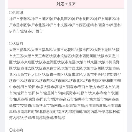
対応エリア
◯兵庫県
神戸市東灘区/神戸市灘区/神戸市兵庫区/神戸市長田区/神戸市須磨区/神
戸市垂水区/神戸市北区/神戸市中央区/神戸市西区/尼崎市/西宮市/芦屋市/
伊丹市/宝塚市/川西市
◯大阪府
大阪市都島区/大阪市福島区/大阪市此花区/大阪市西区/大阪市港区/大阪
市大正区/大阪市天王寺区/大阪市浪速区/大阪市西淀川区/大阪市東淀川
区/大阪市東成区/大阪市生野区/大阪市旭区/大阪市城東区/大阪市阿倍野
区/大阪市住吉区/大阪市東住吉区/大阪市西成区/大阪市淀川区/大阪市鶴
見区/大阪市住之江区/大阪市平野区/大阪市北区/大阪市中央区/堺市堺区/
堺市中区/堺市東区/堺市西区/堺市南区/堺市北区/堺市美原区/岸和田市/豊
中市/池田市/吹田市/泉大津市/高槻市/貝塚市/守口市/枚方市/茨木市/八尾
市/泉佐野市/富田林市/寝屋川市/河内長野市/松原市/大東市/和泉市/箕面
市/柏原市/羽曳野市/門真市/摂津市/高石市/藤井寺市/東大阪市/泉南市/四
條畷市/交野市/大阪狭山市/阪南市/三島郡/島本町/泉南郡熊取町/泉南郡田
尻町/泉南郡岬町/泉北郡忠岡町/南河内郡河南町/南河内郡/千早赤阪村/南
河内郡/太子町/豊能郡能勢町/豊能郡
◯京都府