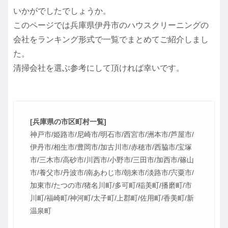
いかがでしたでしょうか。
このページでは兵庫県伊丹市のハウスクリーニングの
会社をランキング形式で一覧でまとめてご紹介しまし
た。
清掃会社を選ぶ参考にして頂ければ幸いです。
[兵庫県の市区町村一覧]
神戸市/姫路市/尼崎市/明石市/西宮市/洲本市/芦屋市/
伊丹市/相生市/豊岡市/加古川市/赤穂市/西脇市/宝塚
市/三木市/高砂市/川西市/小野市/三田市/加西市/篠山
市/養父市/丹波市/南あわじ市/朝来市/淡路市/宍粟市/
加東市/たつの市/猪名川町/多可町/稲美町/播磨町/市
川町/福崎町/神河町/太子町/上郡町/佐用町/香美町/新
温泉町