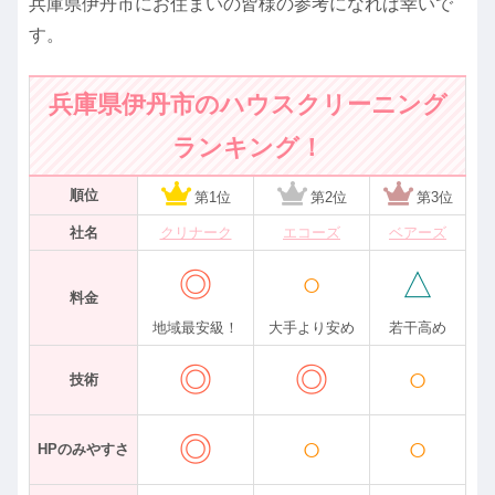
兵庫県伊丹市にお住まいの皆様の参考になれば幸いで
す。
兵庫県伊丹市のハウスクリーニング
ランキング！
順位
第1位
第2位
第3位
社名
クリナーク
エコーズ
ベアーズ
◎
○
△
料金
地域最安級！
大手より安め
若干高め
◎
◎
○
技術
◎
○
○
HPのみやすさ