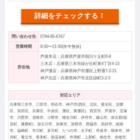
詳細をチェックする！
問い合わせ先
0794-85-6767
営業時間
8:00〜21:00(年中無休)
芦屋本店：兵庫県芦屋市朝日ケ丘町8-9
三木店：兵庫県三木市緑が丘町東4丁目4-13
所在地
神戸灘店：兵庫県神戸市灘区上野通7-2-21
神戸北店：兵庫県神戸市北区緑町3-2-3
対応エリア
兵庫県三木市、三田市、明石市、神戸市(西区、北区、垂水区、須磨
区、長田区、兵庫区、中央区、灘区、東灘区)、西宮市、芦屋市、宝塚
市、川西市、尼崎市、小野市、猪名川町、伊丹市、篠山市、加古郡(稲
見町、播磨町)、加古川市、加東市、加西市、西脇市、高砂市、姫路
市、福崎町、市川町、多可町、たつの市、太子町、丹波市、朝来市、神
河町、養父市、香美町、新温泉町、作用町、上郡町、相生市、赤穂市、