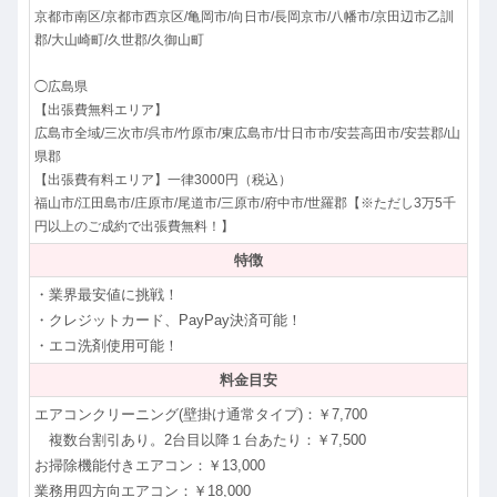
京都市南区/京都市西京区/亀岡市/向日市/長岡京市/八幡市/京田辺市乙訓
郡/大山崎町/久世郡/久御山町
◯広島県
【出張費無料エリア】
広島市全域/三次市/呉市/竹原市/東広島市/廿日市市/安芸高田市/安芸郡/山
県郡
【出張費有料エリア】一律3000円（税込）
福山市/江田島市/庄原市/尾道市/三原市/府中市/世羅郡【※ただし3万5千
円以上のご成約で出張費無料！】
特徴
・業界最安値に挑戦！
・クレジットカード、PayPay決済可能！
・エコ洗剤使用可能！
料金目安
エアコンクリーニング(壁掛け通常タイプ)：￥7,700
複数台割引あり。2台目以降１台あたり：￥7,500
お掃除機能付きエアコン：￥13,000
業務用四方向エアコン：￥18,000