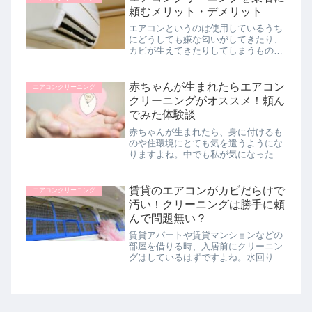
てきました。そこでこの記事では、失
頼むメリット・デメリット
敗...
エアコンというのは使用しているうち
にどうしても嫌な匂いがしてきたり、
カビが生えてきたりしてしまうもので
すよね。今はホームセンターなどでも
自分でエアコン掃除がで出来るスプレ
ーなどが販売されているので、「エア
赤ちゃんが生まれたらエアコン
エアコンクリーニング
コン掃除は自分でやる！」という方も
クリーニングがオススメ！頼ん
い...
でみた体験談
赤ちゃんが生まれたら、身に付けるも
のや住環境にとても気を遣うようにな
りますよね。中でも私が気になったの
は、エアコンの汚れでした。今は冷房
だけでなく冬でも暖房を使用するの
で、もし汚い空気が出ていたとした
賃貸のエアコンがカビだらけで
エアコンクリーニング
ら、赤ちゃんの健康面でも心配です。
汚い！クリーニングは勝手に頼
そこで...
んで問題無い？
賃貸アパートや賃貸マンションなどの
部屋を借りる時、入居前にクリーニン
グはしているはずですよね。水回りや
床などは確かに綺麗になっています
が、エアコンはどうなのでしょうか。
今回は私の賃貸マンションでのエアコ
ンクリーニング体験談をご紹介したい